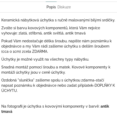
Popis
Diskuze
Keramická nábytková úchytka s ručně malovanými bílými srdíčky.
Zvolte si barvu kovových komponentů, která Vám nejvíce
vyhovuje: zlatá, stříbrná, antik světlá, antik tmavá
Pokud Vám nedostačuje délka šroubu, napište nám poznámku k
objednávce a my Vám rádi zašleme úchytku s delším šroubem
(cca o 1cm) zcela ZDARMA.
Úchytky je možné využít na všechny typy nábytku.
Snadná montáž pomocí šroubu a matek. Kovové komponenty k
montáži úchytky jsou v ceně úchytky.
Ozdobná "sluníčka" zašleme spolu s úchytkou zdarma-stačí
napsat poznámku k objednávce nebo zadat příplatek-DOPLŇKY K
ÚCHYTU.
Na fotografii je úchytka s kovovými komponenty v barvě:
antik
tmavá