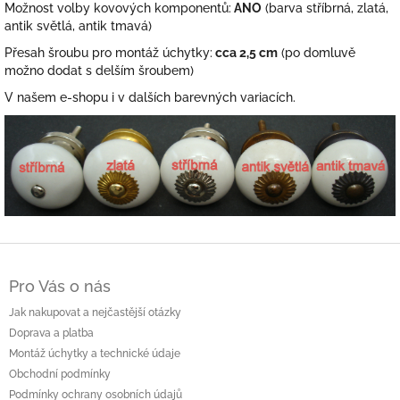
Možnost volby kovových komponentů:
ANO
(barva stříbrná, zlatá,
antik světlá, antik tmavá)
Přesah šroubu pro montáž úchytky:
cca 2,5 cm
(po domluvě
možno dodat s delším šroubem)
V našem e-shopu i v dalších barevných variacích.
Z
á
Pro Vás o nás
p
a
Jak nakupovat a nejčastější otázky
t
Doprava a platba
í
Montáž úchytky a technické údaje
Obchodní podmínky
Podmínky ochrany osobních údajů