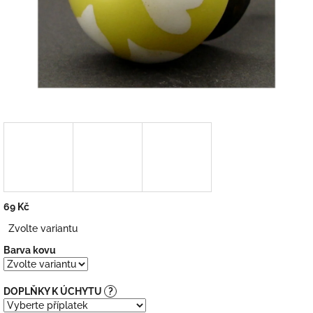
69 Kč
Měrná
Zvolte variantu
cena:
Barva kovu
DOPLŇKY K ÚCHYTU
?