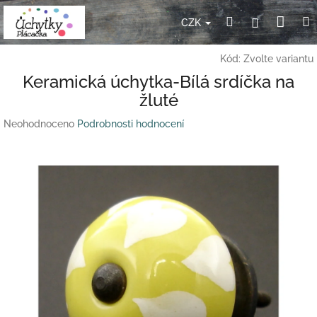
Přejít
Nák
Hledat
Přihlášení
na
CZK
obsah
koší
Kód:
Zvolte variantu
Keramická úchytka-Bílá srdíčka na
žluté
Průměrné
Neohodnoceno
Podrobnosti hodnocení
hodnocení
produktu
je
0,0
z
5
hvězdiček.