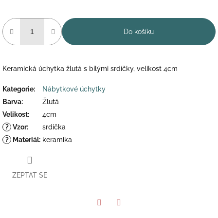
Do košíku
Keramická úchytka žlutá s bílými srdíčky, velikost 4cm
Kategorie
:
Nábytkové úchytky
Barva
:
Žlutá
Velikost
:
4cm
?
Vzor
:
srdíčka
?
Materiál
:
keramika
ZEPTAT SE
Twitter
Facebook