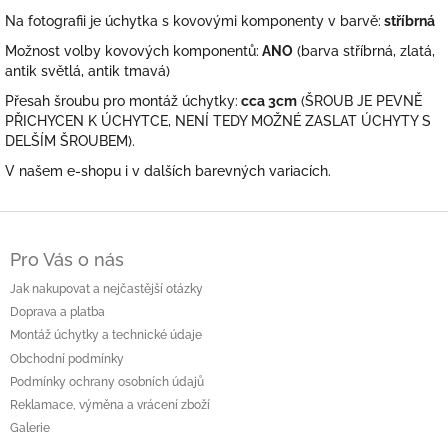
Na fotografii je úchytka s kovovými komponenty v barvě:
stříbrná
Možnost volby kovových komponentů:
ANO
(barva stříbrná, zlatá,
antik světlá, antik tmavá)
Přesah šroubu pro montáž úchytky:
cca 3cm
(ŠROUB JE PEVNĚ
PŘICHYCEN K ÚCHYTCE, NENÍ TEDY MOŽNÉ ZASLAT ÚCHYTY S
DELŠÍM ŠROUBEM).
V našem e-shopu i v dalších barevných variacích.
Z
á
Pro Vás o nás
p
a
Jak nakupovat a nejčastější otázky
t
Doprava a platba
í
Montáž úchytky a technické údaje
Obchodní podmínky
Podmínky ochrany osobních údajů
Reklamace, výměna a vrácení zboží
Galerie