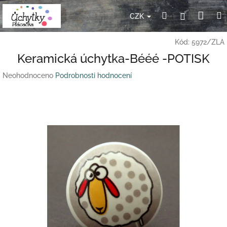
Přejít
Nák
Hledat
Přihlášení
na
CZK
obsah
koší
Kód:
5972/ZLA
Keramická úchytka-Bééé -POTISK
Průměrné
Neohodnoceno
Podrobnosti hodnocení
hodnocení
produktu
je
0,0
z
5
hvězdiček.