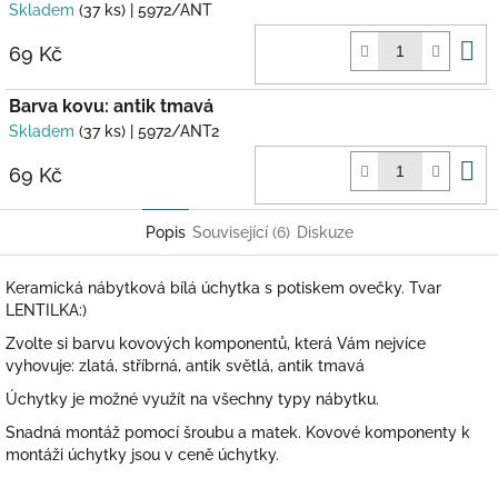
Skladem
(37 ks)
| 5972/ANT
D
69 Kč
k
Barva kovu: antik tmavá
Skladem
(37 ks)
| 5972/ANT2
D
69 Kč
k
Popis
Související (6)
Diskuze
Keramická nábytková bílá úchytka s potiskem ovečky. Tvar
LENTILKA:)
Zvolte si barvu kovových komponentů, která Vám nejvíce
vyhovuje: zlatá, stříbrná, antik světlá, antik tmavá
Úchytky je možné využít na všechny typy nábytku.
Snadná montáž pomocí šroubu a matek. Kovové komponenty k
montáži úchytky jsou v ceně úchytky.