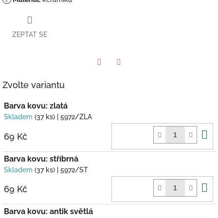
ZEPTAT SE
Twitter
Facebook
Zvolte variantu
Barva kovu: zlatá
Skladem
(37 ks)
| 5972/ZLA
D
69 Kč
k
Barva kovu: stříbrná
Skladem
(37 ks)
| 5972/ST
D
69 Kč
k
Barva kovu: antik světlá