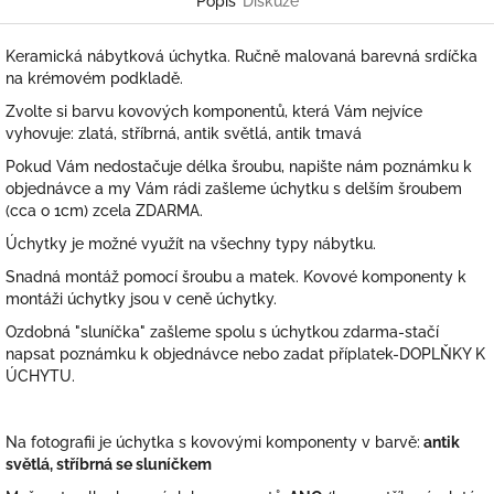
Popis
Diskuze
Keramická nábytková úchytka. Ručně malovaná barevná srdíčka
na krémovém podkladě.
Zvolte si barvu kovových komponentů, která Vám nejvíce
vyhovuje: zlatá, stříbrná, antik světlá, antik tmavá
Pokud Vám nedostačuje délka šroubu, napište nám poznámku k
objednávce a my Vám rádi zašleme úchytku s delším šroubem
(cca o 1cm) zcela ZDARMA.
Úchytky je možné využít na všechny typy nábytku.
Snadná montáž pomocí šroubu a matek. Kovové komponenty k
montáži úchytky jsou v ceně úchytky.
Ozdobná "sluníčka" zašleme spolu s úchytkou zdarma-stačí
napsat poznámku k objednávce nebo zadat příplatek-DOPLŇKY K
ÚCHYTU.
Na fotografii je úchytka s kovovými komponenty v barvě:
antik
světlá, stříbrná se sluníčkem