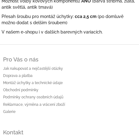
Možnost volby kovových komponentů:
ANO
(barva stříbrná, zlatá,
antik světlá, antik tmavá)
Přesah šroubu pro montáž úchytky:
cca 2,5 cm
(po domluvě
možno dodat s delším šroubem)
V našem e-shopu i v dalších barevných variacích.
Z
á
Pro Vás o nás
p
a
Jak nakupovat a nejčastější otázky
t
Doprava a platba
í
Montáž úchytky a technické údaje
Obchodní podmínky
Podmínky ochrany osobních údajů
Reklamace, výměna a vrácení zboží
Galerie
Kontakt