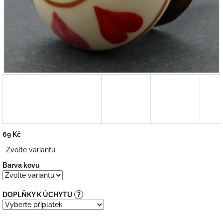
69 Kč
Měrná
Zvolte variantu
cena:
Barva kovu
DOPLŇKY K ÚCHYTU
?